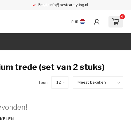
Email:
info@bestcarstyling.nl
0
EUR
m trede (set van 2 stuks)
Toon:
evonden!
KELEN