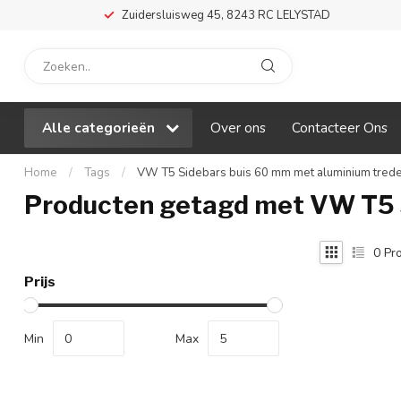
Zuidersluisweg 45, 8243 RC LELYSTAD
Alle categorieën
Over ons
Contacteer Ons
Home
/
Tags
/
VW T5 Sidebars buis 60 mm met aluminium trede 
Producten getagd met VW T5 S
0
Pro
Prijs
Min
Max