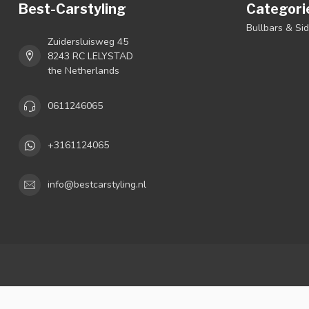
Best-Carstyling
Categori
Bullbars & Si
Zuidersluisweg 45
8243 RC LELYSTAD
the Netherlands
0611246065
+3161124065
info@bestcarstyling.nl