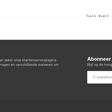
Toon
1
-
0
van 0
Abonneer 
an zeker onze klantenservicepagina.
Blijf op de hoo
 vragen en verschillende manieren om