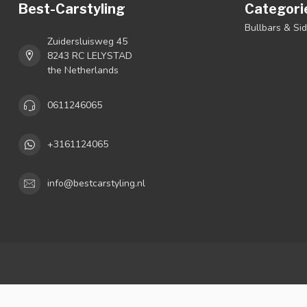
Best-Carstyling
Categori
Bullbars & Si
Zuidersluisweg 45
8243 RC LELYSTAD
the Netherlands
0611246065
+3161124065
info@bestcarstyling.nl