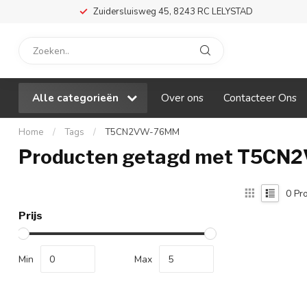
Zuidersluisweg 45, 8243 RC LELYSTAD
Alle categorieën
Over ons
Contacteer Ons
Home
/
Tags
/
T5CN2VW-76MM
Producten getagd met T5C
0
Pro
Prijs
Min
Max