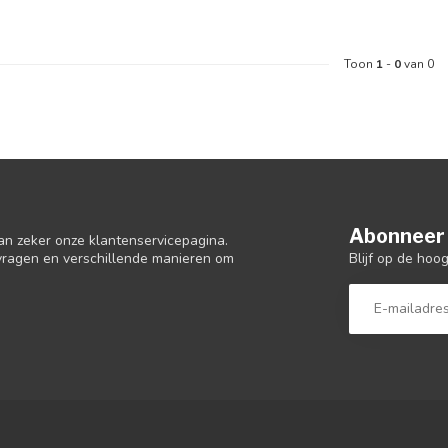
Toon
1
-
0
van 0
Abonneer 
an zeker onze klantenservicepagina.
Blijf op de hoo
 vragen en verschillende manieren om