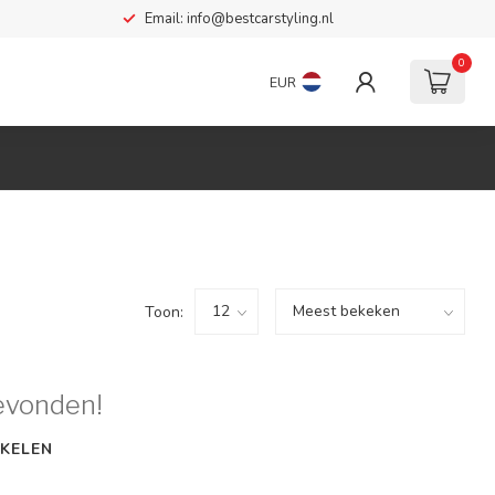
Email:
info@bestcarstyling.nl
0
EUR
Toon:
evonden!
KELEN