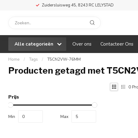
Zuidersluisweg 45, 8243 RC LELYSTAD
Alle categorieën
Over ons
Contacteer Ons
Home
/
Tags
/
T5CN2VW-76MM
Producten getagd met T5C
0
Pro
Prijs
Min
Max