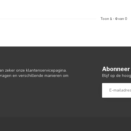
Toon
1
-
0
van 0
Abonneer 
an zeker onze klantenservicepagina.
Blijf op de hoo
 vragen en verschillende manieren om