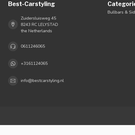
Best-Carstyling
Categori
Bullbars & Si
Zuidersluisweg 45
8243 RC LELYSTAD
the Netherlands
0611246065
+3161124065
info@bestcarstyling.nl