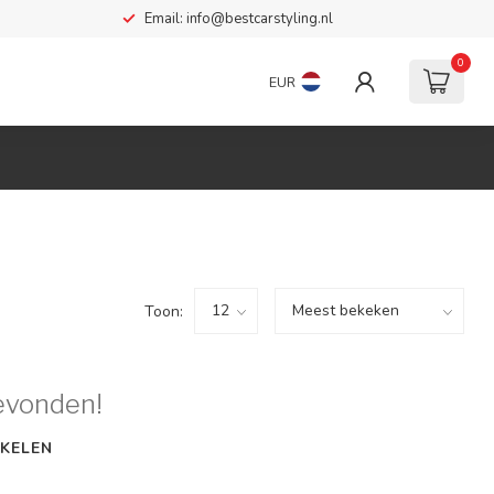
Email:
info@bestcarstyling.nl
0
EUR
Toon:
evonden!
KELEN