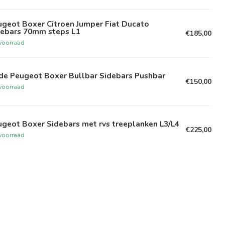
ugeot Boxer Citroen Jumper Fiat Ducato
debars 70mm steps L1
€185,00
voorraad
de Peugeot Boxer Bullbar Sidebars Pushbar
€150,00
voorraad
geot Boxer Sidebars met rvs treeplanken L3/L4
€225,00
voorraad