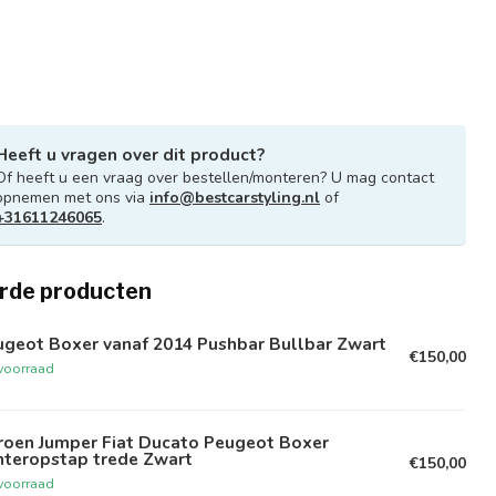
Heeft u vragen over dit product?
Of heeft u een vraag over bestellen/monteren? U mag contact
opnemen met ons via
info@bestcarstyling.nl
of
+31611246065
.
rde producten
ugeot Boxer vanaf 2014 Pushbar Bullbar Zwart
€150,00
voorraad
troen Jumper Fiat Ducato Peugeot Boxer
hteropstap trede Zwart
€150,00
voorraad