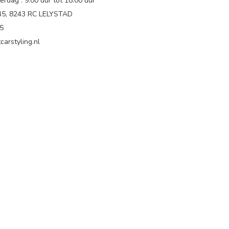
rdag : 9.00 uur tot 18:00 uur
 45, 8243 RC LELYSTAD
65
carstyling.nl