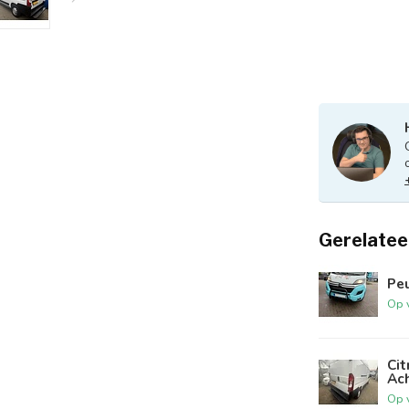
Gerelatee
Pe
Op 
Ci
Ac
Op 