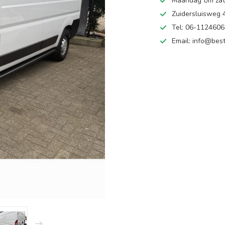
Maandag t/m zate
Zuidersluisweg
Tel: 06-112460
Email:
info@best