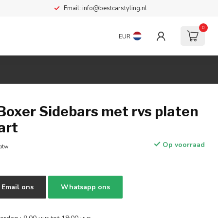
Email:
info@bestcarstyling.nl
0
EUR
Boxer Sidebars met rvs platen
art
Op voorraad
 btw
Email ons
Whatsapp ons