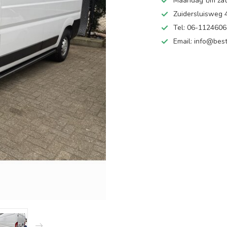
Maandag t/m zate
Zuidersluisweg
Tel: 06-112460
Email:
info@best