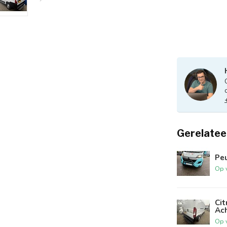
Gerelatee
Pe
Op 
Ci
Ac
Op 