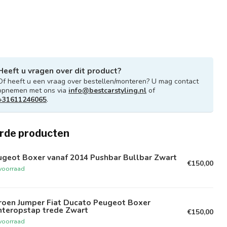
Heeft u vragen over dit product?
Of heeft u een vraag over bestellen/monteren? U mag contact
opnemen met ons via
info@bestcarstyling.nl
of
+31611246065
.
rde producten
ugeot Boxer vanaf 2014 Pushbar Bullbar Zwart
€150,00
voorraad
troen Jumper Fiat Ducato Peugeot Boxer
hteropstap trede Zwart
€150,00
voorraad