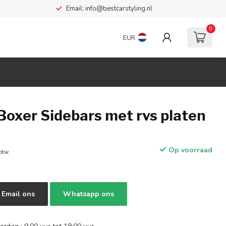
Email:
info@bestcarstyling.nl
0
EUR
Boxer Sidebars met rvs platen
Op voorraad
 btw
Email ons
Whatsapp ons