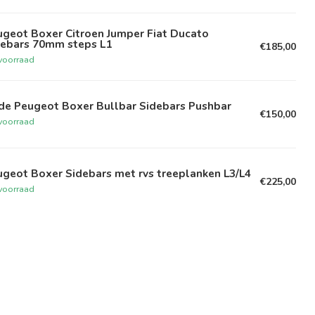
ugeot Boxer Citroen Jumper Fiat Ducato
debars 70mm steps L1
€185,00
voorraad
de Peugeot Boxer Bullbar Sidebars Pushbar
€150,00
voorraad
geot Boxer Sidebars met rvs treeplanken L3/L4
€225,00
voorraad