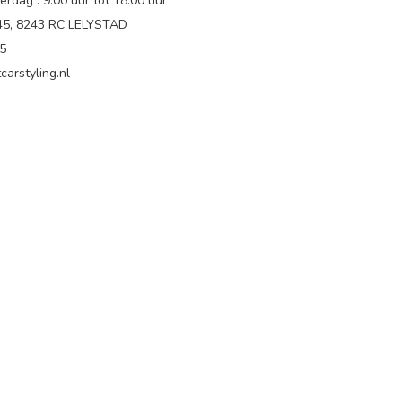
rdag : 9.00 uur tot 18:00 uur
 45, 8243 RC LELYSTAD
65
carstyling.nl