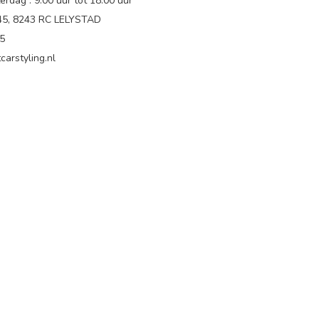
rdag : 9.00 uur tot 18:00 uur
 45, 8243 RC LELYSTAD
65
carstyling.nl