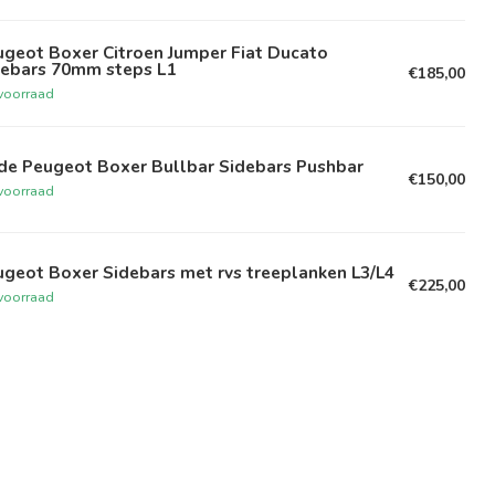
ugeot Boxer Citroen Jumper Fiat Ducato
debars 70mm steps L1
€185,00
voorraad
de Peugeot Boxer Bullbar Sidebars Pushbar
€150,00
voorraad
geot Boxer Sidebars met rvs treeplanken L3/L4
€225,00
voorraad