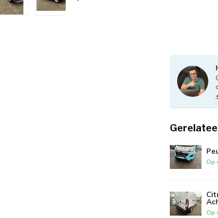
Gerelatee
Pe
Op 
Ci
Ac
Op 