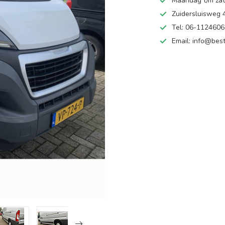
Maandag t/m zate
Zuidersluisweg
Tel: 06-112460
Email:
info@best