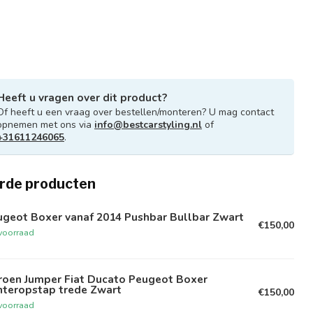
Heeft u vragen over dit product?
Of heeft u een vraag over bestellen/monteren? U mag contact
opnemen met ons via
info@bestcarstyling.nl
of
+31611246065
.
rde producten
ugeot Boxer vanaf 2014 Pushbar Bullbar Zwart
€150,00
voorraad
troen Jumper Fiat Ducato Peugeot Boxer
hteropstap trede Zwart
€150,00
voorraad