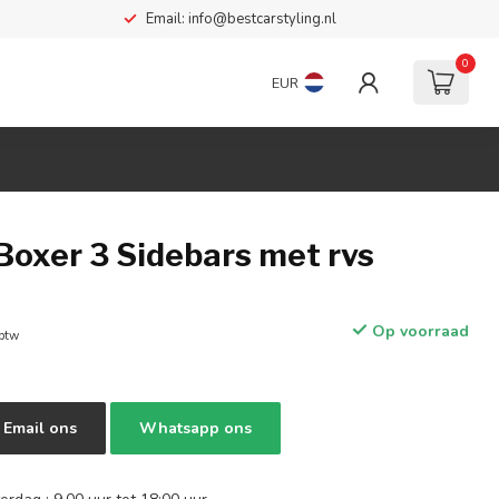
Email:
info@bestcarstyling.nl
0
EUR
Boxer 3 Sidebars met rvs
2
Op voorraad
 btw
Email ons
Whatsapp ons