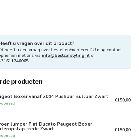
Heeft u vragen over dit product?
Of heeft u een vraag over bestellen/monteren? U mag contact
opnemen met ons via
info@bestcarstyling.nl
of
+31611246065
.
rde producten
ugeot Boxer vanaf 2014 Pushbar Bullbar Zwart
€150,00
voorraad
troen Jumper Fiat Ducato Peugeot Boxer
hteropstap trede Zwart
€150,00
voorraad