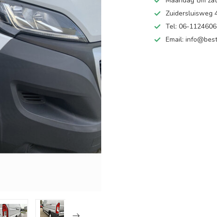
Maandag t/m zate
Zuidersluisweg
Tel: 06-112460
Email:
info@best