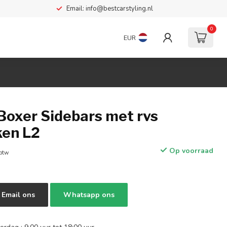
Email:
info@bestcarstyling.nl
0
EUR
Boxer Sidebars met rvs
ken L2
Op voorraad
 btw
Email ons
Whatsapp ons