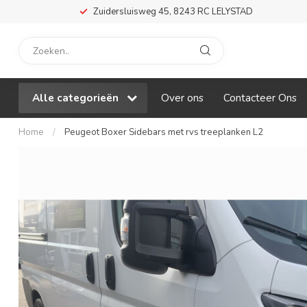
Zuidersluisweg 45, 8243 RC LELYSTAD
Alle categorieën
Over ons
Contacteer Ons
Home
/
Peugeot Boxer Sidebars met rvs treeplanken L2