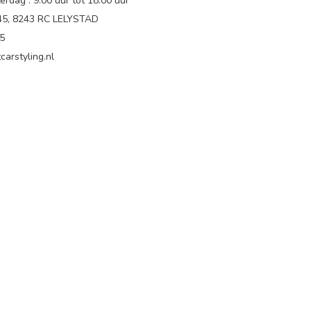
rdag : 9.00 uur tot 18:00 uur
 45, 8243 RC LELYSTAD
65
carstyling.nl