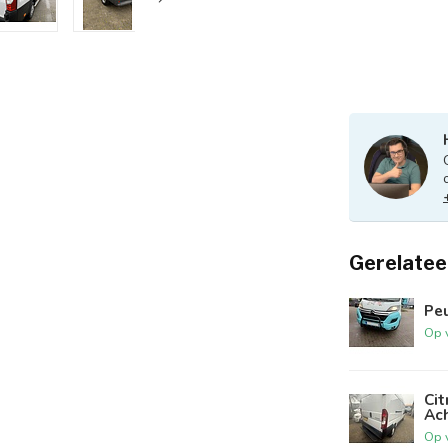
Gerelatee
Pe
Op 
Ci
Ac
Op 