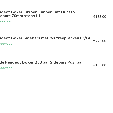
ugeot Boxer Citroen Jumper Fiat Ducato
debars 70mm steps L1
€185,00
voorraad
geot Boxer Sidebars met rvs treeplanken L3/L4
€225,00
voorraad
de Peugeot Boxer Bullbar Sidebars Pushbar
€150,00
voorraad