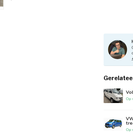
Gerelatee
Vo
Op 
VW
tre
Op 