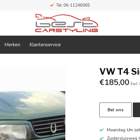
Tel: 06-11246065
Merken
Klantenservice
VW T4 Si
€185,00
Excl.
Bel ons
Maandag t/m zate
Zuidersluisweg