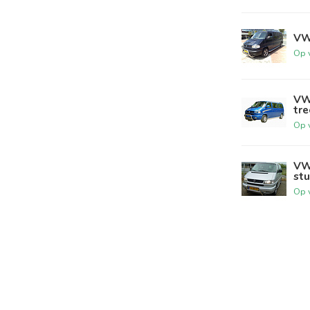
VW
Op 
VW
tre
Op 
VW 
stu
Op 