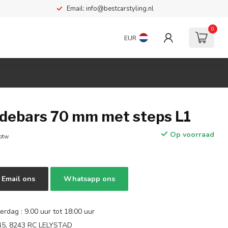
Email:
info@bestcarstyling.nl
0
EUR
debars 70 mm met steps L1
Op voorraad
 btw
Email ons
Whatsapp ons
rdag : 9.00 uur tot 18:00 uur
 45, 8243 RC LELYSTAD