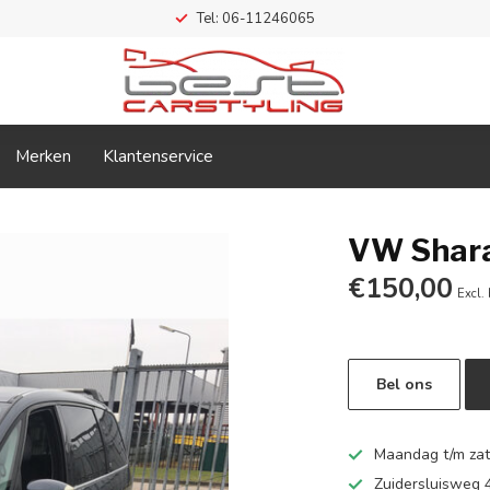
Tel: 06-11246065
Merken
Klantenservice
VW Shara
€150,00
Excl.
Bel ons
Maandag t/m zate
Zuidersluisweg