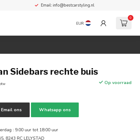
Email:
info@bestcarstyling.nl
0
EUR
n Sidebars rechte buis
Op voorraad
 btw
Email ons
Whatsapp ons
rdag : 9.00 uur tot 18:00 uur
 45, 8243 RC LELYSTAD