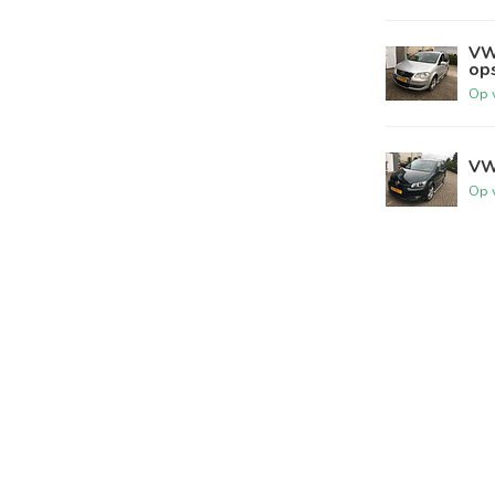
VW
op
Op 
VW
Op 