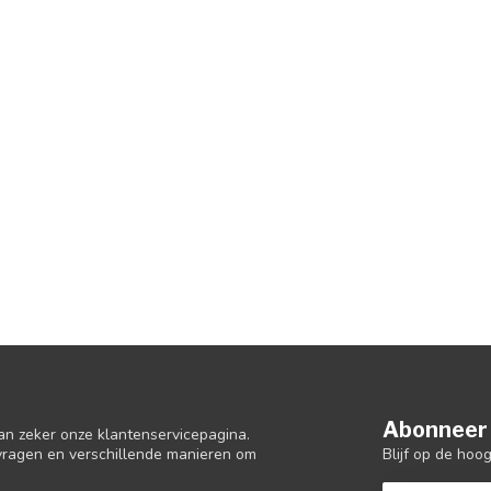
Abonneer 
an zeker onze klantenservicepagina.
Blijf op de hoo
 vragen en verschillende manieren om