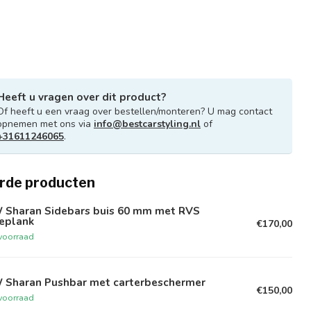
Heeft u vragen over dit product?
Of heeft u een vraag over bestellen/monteren? U mag contact
opnemen met ons via
info@bestcarstyling.nl
of
+31611246065
.
rde producten
 Sharan Sidebars buis 60 mm met RVS
eeplank
€170,00
voorraad
 Sharan Pushbar met carterbeschermer
€150,00
voorraad