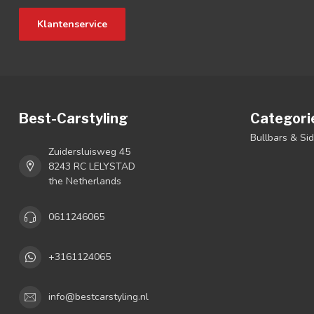
Klantenservice
Best-Carstyling
Categori
Bullbars & Si
Zuidersluisweg 45
8243 RC LELYSTAD
the Netherlands
0611246065
+3161124065
info@bestcarstyling.nl