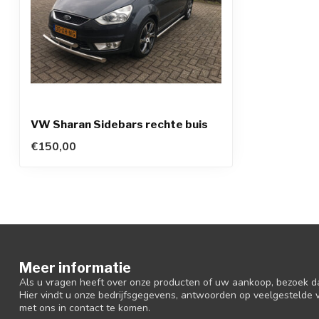
VW Sharan Sidebars rechte buis
€150,00
Meer informatie
Als u vragen heeft over onze producten of uw aankoop, bezoek d
Hier vindt u onze bedrijfsgegevens, antwoorden op veelgestelde
met ons in contact te komen.