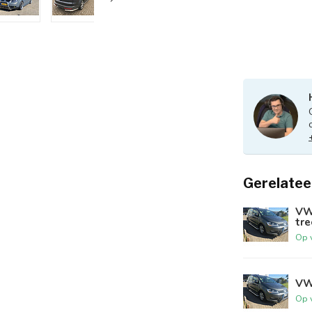
Gerelatee
VW
tr
Op 
VW
Op 