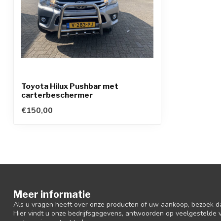
Toyota Hilux Pushbar met
carterbeschermer
€150,00
Meer informatie
Als u vragen heeft over onze producten of uw aankoop, bezoek d
Hier vindt u onze bedrijfsgegevens, antwoorden op veelgestelde