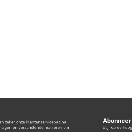
Abonneer 
an zeker onze klantenservicepagina.
Blijf op de hoo
 vragen en verschillende manieren om