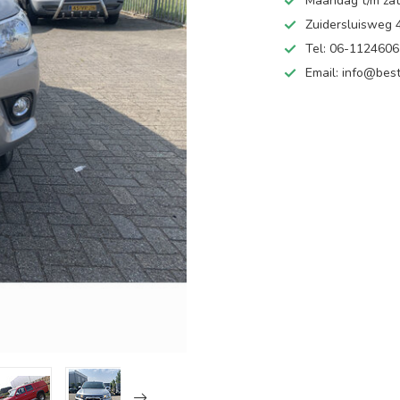
Maandag t/m zate
Zuidersluisweg
Tel: 06-112460
Email:
info@best