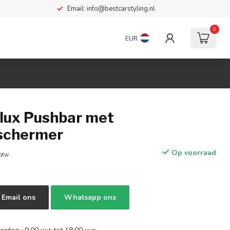
Email:
info@bestcarstyling.nl
0
EUR
ilux Pushbar met
schermer
Op voorraad
 btw
Email ons
Whatsapp ons