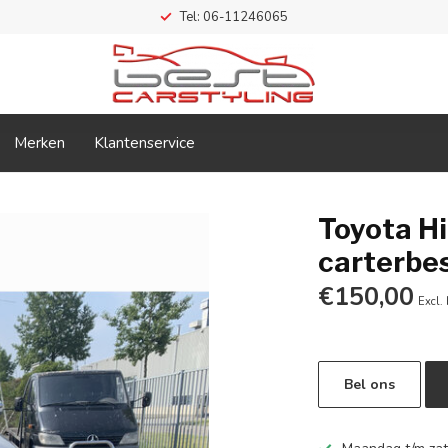
Tel: 06-11246065
Merken
Klantenservice
Toyota H
carterbe
€150,00
Excl.
Bel ons