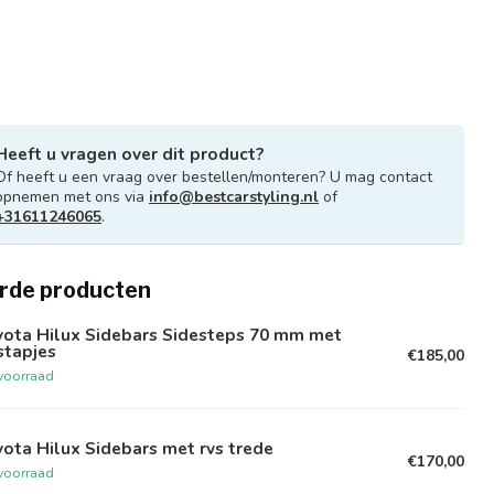
Heeft u vragen over dit product?
Of heeft u een vraag over bestellen/monteren? U mag contact
opnemen met ons via
info@bestcarstyling.nl
of
+31611246065
.
rde producten
yota Hilux Sidebars Sidesteps 70 mm met
stapjes
€185,00
voorraad
ota Hilux Sidebars met rvs trede
€170,00
voorraad