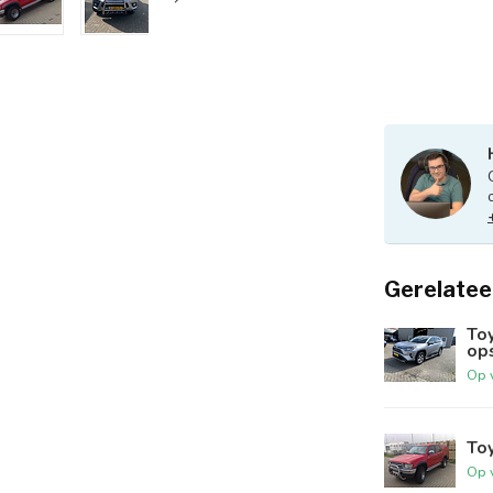
Gerelatee
To
op
Op 
Toy
Op 