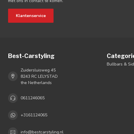
met ons in contact te komen.
Klantenservice
Best-Carstyling
Categori
Bullbars & Si
Zuidersluisweg 45
8243 RC LELYSTAD
the Netherlands
0611246065
+3161124065
info@bestcarstyling.nl