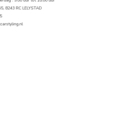
rdag : 9.00 uur tot 18:00 uur
 45, 8243 RC LELYSTAD
65
carstyling.nl