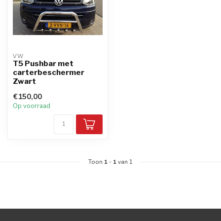
VW
T5 Pushbar met
carterbeschermer
Zwart
€150,00
Op voorraad
Toon
1
-
1
van 1