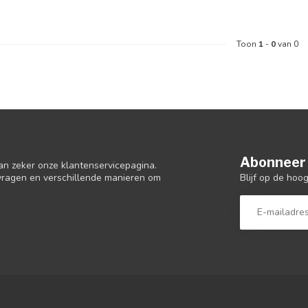
Toon
1
-
0
van 0
Abonneer 
an zeker onze klantenservicepagina.
Blijf op de hoo
 vragen en verschillende manieren om