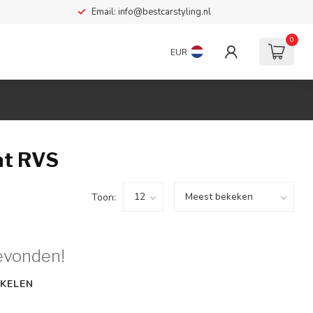
Email:
info@bestcarstyling.nl
0
EUR
at RVS
Toon:
evonden!
KELEN