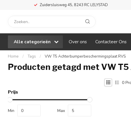
Zuidersluisweg 45, 8243 RC LELYSTAD
Alle categorieën
Over ons
Contacteer Ons
Home
/
Tags
/
VW T5 Achterbumperbeschermingsplaat RVS
Producten getagd met VW T5
0
Pro
Prijs
Min
Max