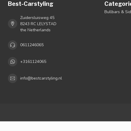
Best-Carstyling
Categori
Bullbars & Si
Zuidersluisweg 45
8243 RC LELYSTAD
the Netherlands
0611246065
+3161124065
info@bestcarstyling.nl