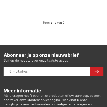
Toon
1
-
0
van 0
Abonneer je op onze nieuwsbrief
Blijf op de hoogte over onze laatste acties
Meer informatie
Als u vragen heeft over onze producten of uw aankoop, bezoek
dan zeker onze klantenservicepagina. Hier vindt u onze
bedrijfsgegevens, antwoorden op veelgestelde vragen en