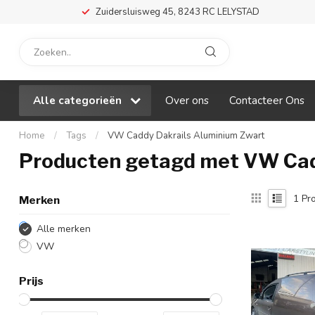
Zuidersluisweg 45, 8243 RC LELYSTAD
Alle categorieën
Over ons
Contacteer Ons
Home
/
Tags
/
VW Caddy Dakrails Aluminium Zwart
Producten getagd met VW Cad
1
Pro
Merken
Alle merken
VW
Prijs