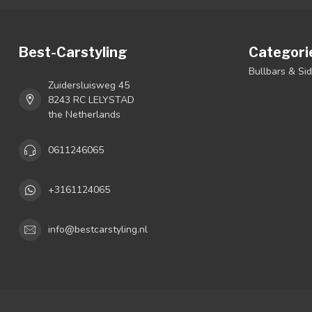
Best-Carstyling
Categori
Bullbars & Si
Zuidersluisweg 45
8243 RC LELYSTAD
the Netherlands
0611246065
+3161124065
info@bestcarstyling.nl