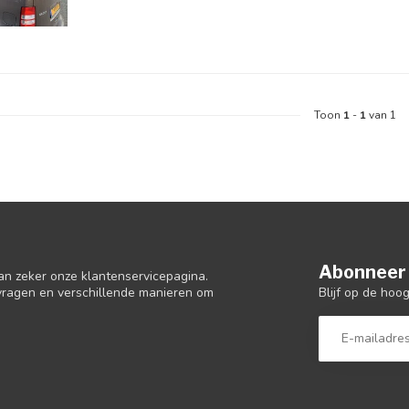
Toon
1
-
1
van 1
Abonneer 
an zeker onze klantenservicepagina.
Blijf op de hoo
 vragen en verschillende manieren om