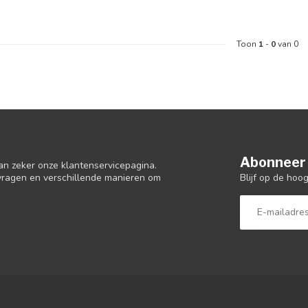
Toon
1
-
0
van 0
Abonneer 
an zeker onze klantenservicepagina.
Blijf op de hoo
 vragen en verschillende manieren om