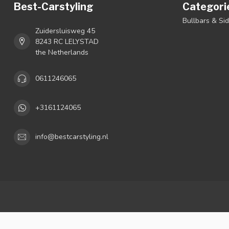
Best-Carstyling
Categori
Bullbars & Si
Zuidersluisweg 45
8243 RC LELYSTAD
the Netherlands
0611246065
+3161124065
info@bestcarstyling.nl