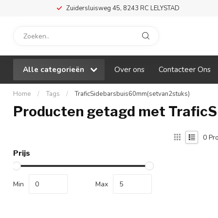
Zuidersluisweg 45, 8243 RC LELYSTAD
Alle categorieën
Over ons
Contacteer Ons
Home
/
Tags
/
TraficSidebarsbuis60mm(setvan2stuks)
Producten getagd met Trafic
0
Pro
Prijs
Min
Max