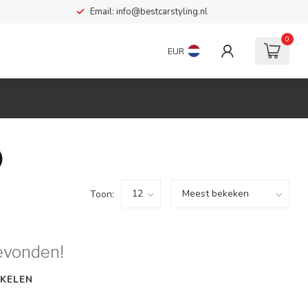
Email:
info@bestcarstyling.nl
0
EUR
)
Toon:
evonden!
KELEN