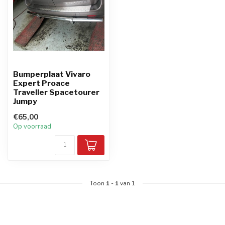
Bumperplaat Vivaro
Expert Proace
Traveller Spacetourer
Jumpy
€65,00
Op voorraad
Toon
1
-
1
van 1