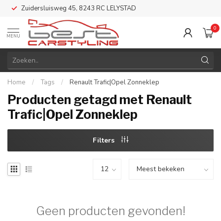
Zuidersluisweg 45, 8243 RC LELYSTAD
0
MENU
Home
/
Tags
/
Renault Trafic|Opel Zonneklep
Producten getagd met Renault
Trafic|Opel Zonneklep
Filters
Geen producten gevonden!