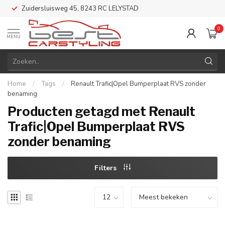
Zuidersluisweg 45, 8243 RC LELYSTAD
0
MENU
Home
/
Tags
/
Renault Trafic|Opel Bumperplaat RVS zonder
benaming
Producten getagd met Renault
Trafic|Opel Bumperplaat RVS
zonder benaming
Filters