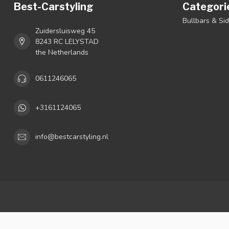
Best-Carstyling
Categori
Bullbars & Si
Zuidersluisweg 45
8243 RC LELYSTAD
the Netherlands
0611246065
+3161124065
info@bestcarstyling.nl