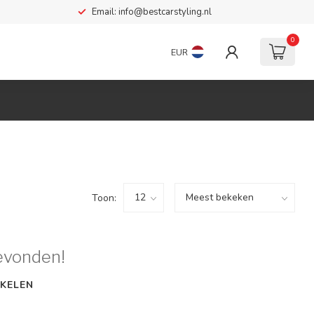
Email:
info@bestcarstyling.nl
0
EUR
Toon:
evonden!
KELEN