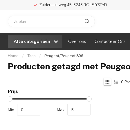
Zuidersluisweg 45, 8243 RC LELYSTAD
Alle categorieën
Over ons
Contacteer Ons
Home
/
Tags
/
Peugeot/Peugeot 806
Producten getagd met Peuge
0
Pro
Prijs
Min
Max