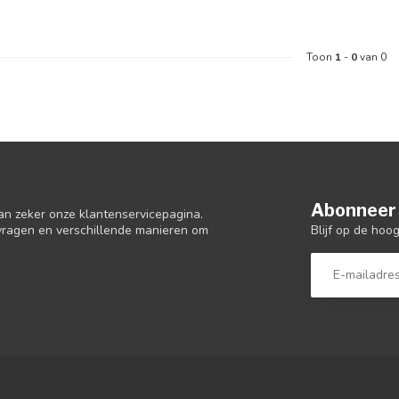
Toon
1
-
0
van 0
Abonneer 
an zeker onze klantenservicepagina.
Blijf op de hoo
 vragen en verschillende manieren om