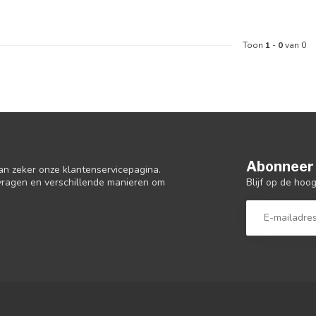
Toon
1
-
0
van 0
Abonneer 
an zeker onze klantenservicepagina.
Blijf op de hoo
 vragen en verschillende manieren om