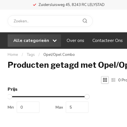
Zuidersluisweg 45, 8243 RC LELYSTAD
Alle categorieën
Over ons
Contacteer Ons
Home
/
Tags
/
Opel/Opel Combo
Producten getagd met Opel/O
0
Pro
Prijs
Min
Max