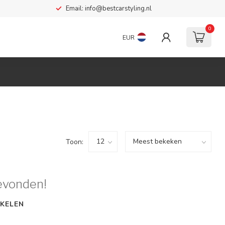
Email:
info@bestcarstyling.nl
0
EUR
Toon:
evonden!
KELEN