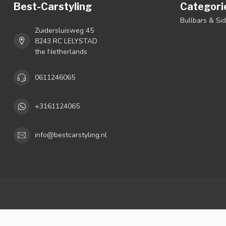
Best-Carstyling
Categori
Bullbars & Si
Zuidersluisweg 45
8243 RC LELYSTAD
the Netherlands
0611246065
+3161124065
info@bestcarstyling.nl