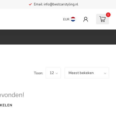
Email:
info@bestcarstyling.nl
0
EUR
Toon:
evonden!
KELEN