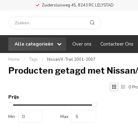
Zuidersluisweg 45, 8243 RC LELYSTAD
Alle categorieën
Over ons
Contacteer Ons
Home
/
Tags
/
Nissan/X-Trail 2001-2007
Producten getagd met Nissan/
0
Pro
Prijs
Min
Max