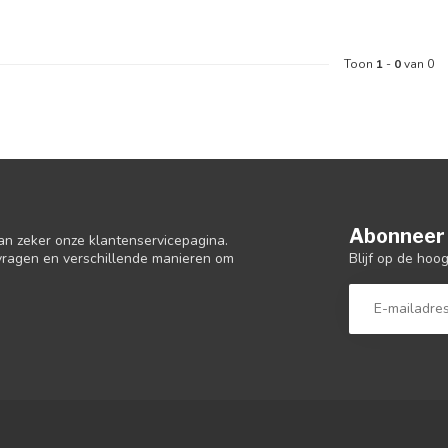
Toon
1
-
0
van 0
Abonneer 
an zeker onze klantenservicepagina.
Blijf op de hoo
 vragen en verschillende manieren om