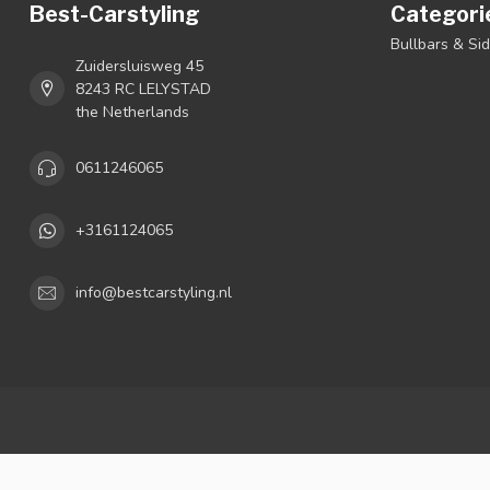
Best-Carstyling
Categori
Bullbars & Si
Zuidersluisweg 45
8243 RC LELYSTAD
the Netherlands
0611246065
+3161124065
info@bestcarstyling.nl