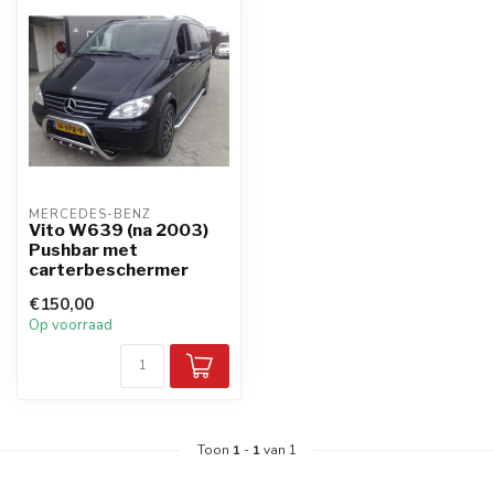
MERCEDES-BENZ
Vito W639 (na 2003)
Pushbar met
carterbeschermer
€150,00
Op voorraad
Toon
1
-
1
van 1