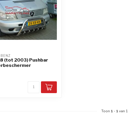
-BENZ
8 (tot 2003) Pushbar
erbeschermer
d
Toon
1
-
1
van 1