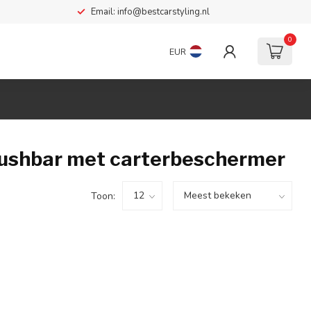
Email:
info@bestcarstyling.nl
0
EUR
ushbar met carterbeschermer
Toon: