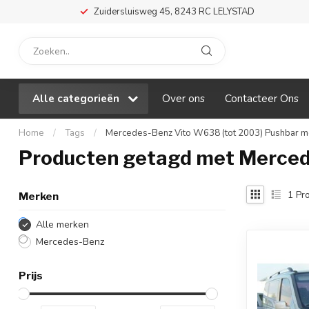
Zuidersluisweg 45, 8243 RC LELYSTAD
Alle categorieën
Over ons
Contacteer Ons
Home
/
Tags
/
Mercedes-Benz Vito W638 (tot 2003) Pushbar m
Producten getagd met Merced
1
Pro
Merken
Alle merken
Mercedes-Benz
Prijs