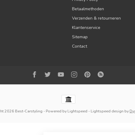
Betaalmethoden
Verzenden & retourneren
Klantenservice
Sitemap
Contact
ht 2026 Best-Carstyling
- Powered by
Lightspeed
-
Lightspeed design
by
Dy