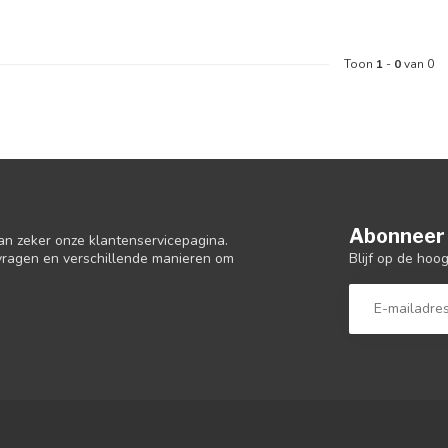
Toon
1
-
0
van 0
Abonneer 
an zeker onze klantenservicepagina.
Blijf op de hoo
 vragen en verschillende manieren om