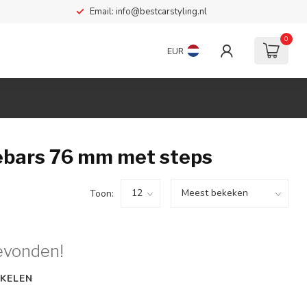
Email:
info@bestcarstyling.nl
0
EUR
bars 76 mm met steps
Toon:
evonden!
KELEN