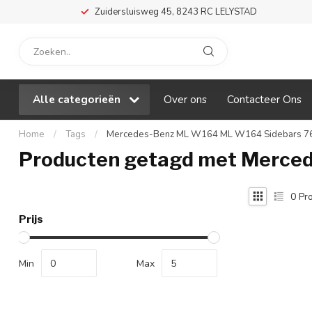
Zuidersluisweg 45, 8243 RC LELYSTAD
Alle categorieën
Over ons
Contacteer Ons
Home
/
Tags
/
Mercedes-Benz ML W164 ML W164 Sidebars 76
Producten getagd met Merce
0
Pro
Prijs
Min
Max