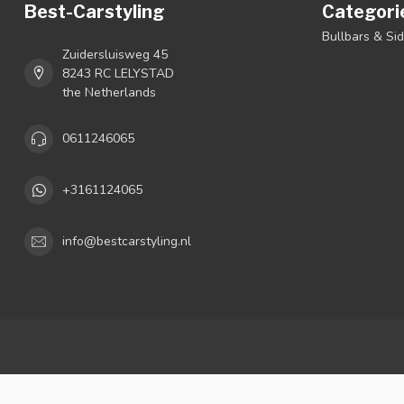
Best-Carstyling
Categori
Bullbars & Si
Zuidersluisweg 45
8243 RC LELYSTAD
the Netherlands
0611246065
+3161124065
info@bestcarstyling.nl