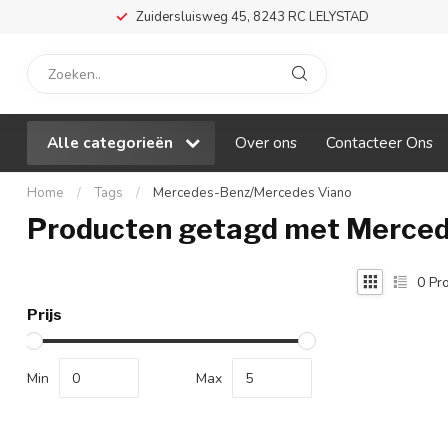
Zuidersluisweg 45, 8243 RC LELYSTAD
Alle categorieën
Over ons
Contacteer Ons
Home
/
Tags
/
Mercedes-Benz/Mercedes Viano
Producten getagd met Merce
0
Pro
Prijs
Min
Max