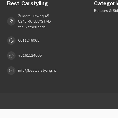
Best-Carstyling
Categori
Bullbars & Si
Zuidersluisweg 45
8243 RC LELYSTAD
the Netherlands
0611246065
+3161124065
info@bestcarstyling.nl