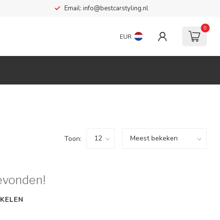
Email:
info@bestcarstyling.nl
0
EUR
Toon:
evonden!
KELEN