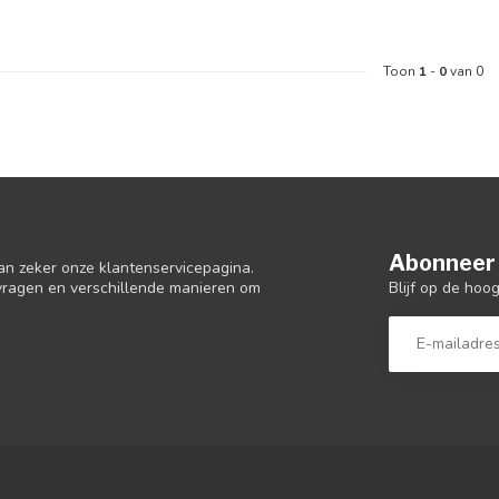
Toon
1
-
0
van 0
Abonneer 
an zeker onze klantenservicepagina.
Blijf op de hoo
 vragen en verschillende manieren om