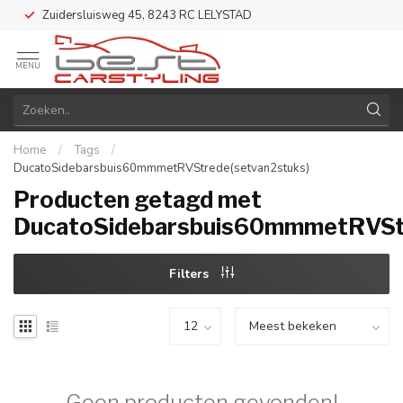
Zuidersluisweg 45, 8243 RC LELYSTAD
MENU
Home
/
Tags
/
DucatoSidebarsbuis60mmmetRVStrede(setvan2stuks)
Producten getagd met
DucatoSidebarsbuis60mmmetRVStr
Filters
Geen producten gevonden!