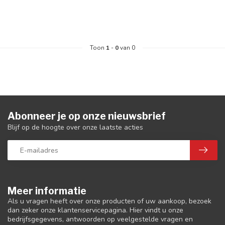
Toon
1
-
0
van 0
Abonneer je op onze nieuwsbrief
Blijf op de hoogte over onze laatste acties
Meer informatie
Als u vragen heeft over onze producten of uw aankoop, bezoek
dan zeker onze klantenservicepagina. Hier vindt u onze
bedrijfsgegevens, antwoorden op veelgestelde vragen en