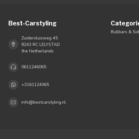
Best-Carstyling
Categori
Bullbars & Si
Zuidersluisweg 45
8243 RC LELYSTAD
the Netherlands
0611246065
+3161124065
info@bestcarstyling.nl