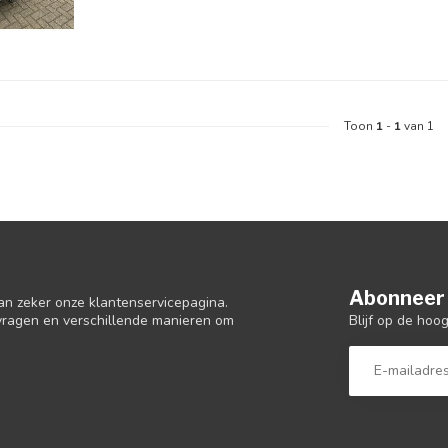
Toon
1
-
1
van 1
Abonneer 
an zeker onze klantenservicepagina.
Blijf op de hoo
 vragen en verschillende manieren om