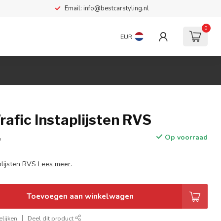
Email:
info@bestcarstyling.nl
0
EUR
rafic Instaplijsten RVS
Op voorraad
w
plijsten RVS
Lees meer
.
Toevoegen aan winkelwagen
lijken
Deel dit product