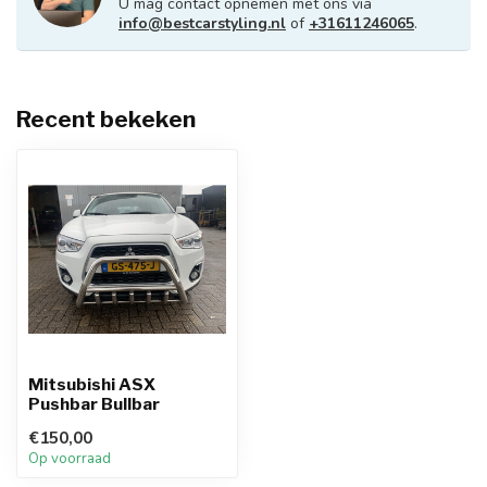
U mag contact opnemen met ons via
info@bestcarstyling.nl
of
+31611246065
.
Recent bekeken
Mitsubishi ASX
Pushbar Bullbar
€150,00
Op voorraad