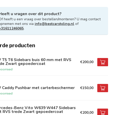
Heeft u vragen over dit product?
Of heeft u een vraag over bestellen/monteren? U mag contact
opnemen met ons via
info@bestcarstyling.nl
of
+31611246065
.
rde producten
 T5 T6 Sidebars buis 60 mm met RVS
€200,00
ede Zwart gepoedercoat
voorraad
 Caddy Pushbar met carterbeschermer
€150,00
voorraad
rcedes-Benz Vito W639 W447 Sidebars
t RVS trede Zwart gepoedercoat
€200,00