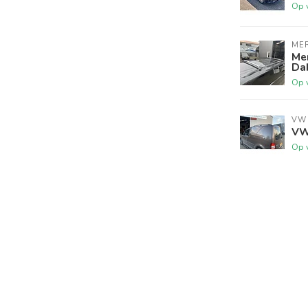
Op 
ME
Me
Da
Op 
VW
VW
Op 