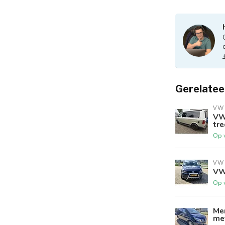
Gerelatee
VW
VW
tr
Op 
VW
VW
Op 
Me
me