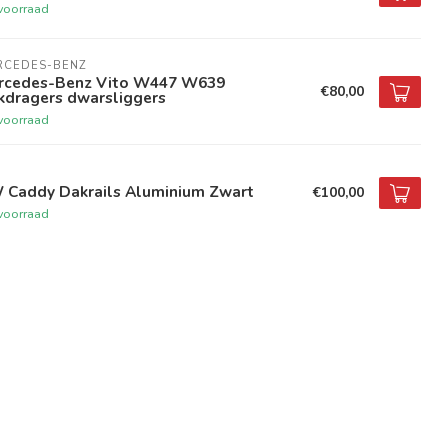
voorraad
RCEDES-BENZ
rcedes-Benz Vito W447 W639
€80,00
kdragers dwarsliggers
voorraad
 Caddy Dakrails Aluminium Zwart
€100,00
voorraad