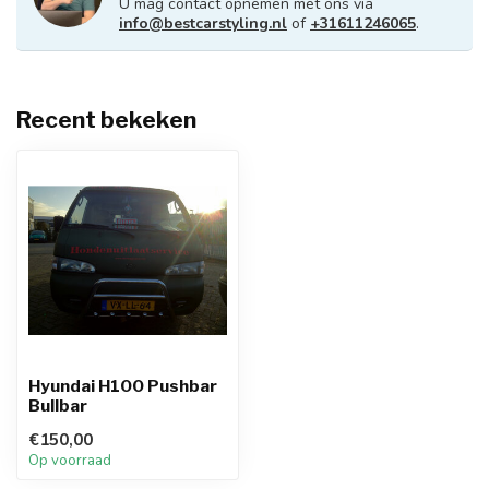
U mag contact opnemen met ons via
info@bestcarstyling.nl
of
+31611246065
.
Recent bekeken
Hyundai H100 Pushbar
Bullbar
€150,00
Op voorraad