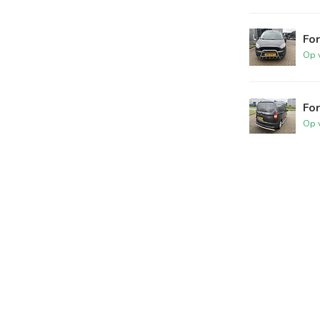
For
Op 
For
Op 