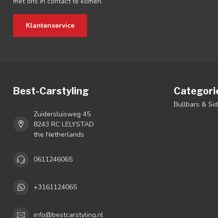
met ons in contact te komen.
Klantenservice
Best-Carstyling
Categori
Bullbars & Si
Zuidersluisweg 45
8243 RC LELYSTAD
the Netherlands
0611246065
+3161124065
info@bestcarstyling.nl