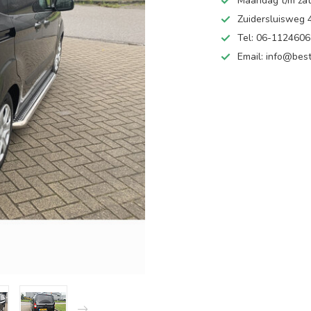
Maandag t/m zate
Zuidersluisweg
Tel: 06-112460
Email:
info@best