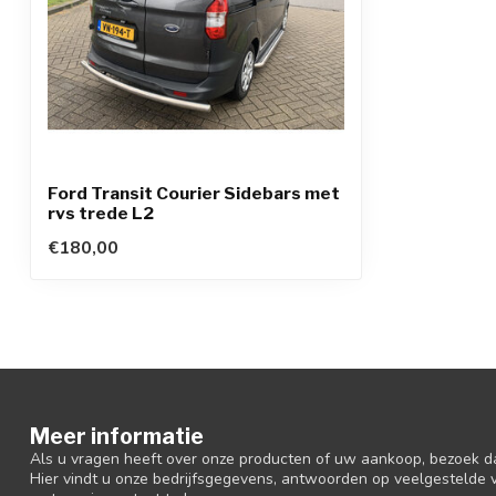
Ford Transit Courier Sidebars met
rvs trede L2
€180,00
Meer informatie
Als u vragen heeft over onze producten of uw aankoop, bezoek d
Hier vindt u onze bedrijfsgegevens, antwoorden op veelgestelde