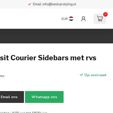
Email:
info@bestcarstyling.nl
0
EUR
sit Courier Sidebars met rvs
Op voorraad
 btw
Email ons
Whatsapp ons