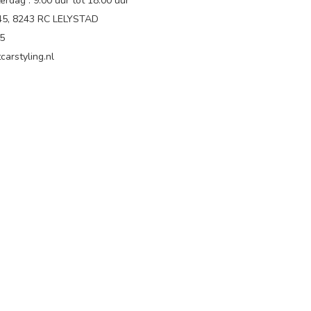
rdag : 9.00 uur tot 18:00 uur
 45, 8243 RC LELYSTAD
65
carstyling.nl