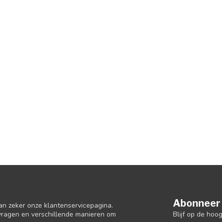
Abonneer 
an zeker onze klantenservicepagina.
Blijf op de hoo
 vragen en verschillende manieren om