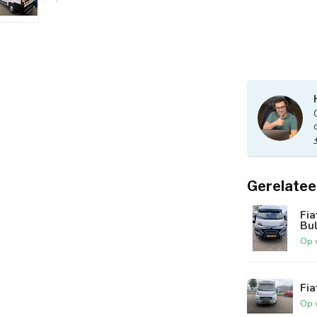
Gerelatee
Fia
Bu
Op 
Fia
Op 