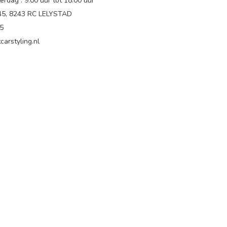
rdag : 9.00 uur tot 18:00 uur
 45, 8243 RC LELYSTAD
65
carstyling.nl