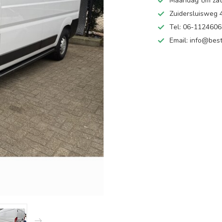
Maandag t/m zate
Zuidersluisweg
Tel: 06-112460
Email:
info@best