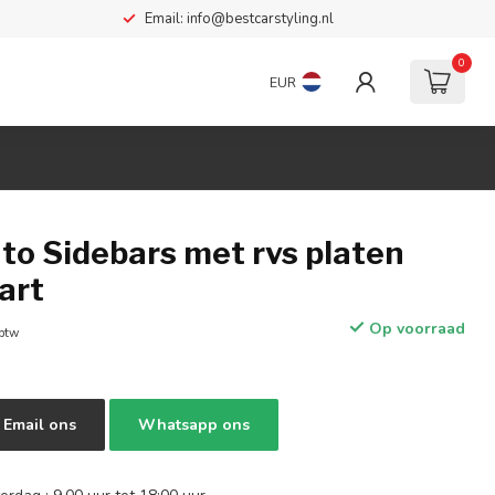
Email:
info@bestcarstyling.nl
0
EUR
to Sidebars met rvs platen
art
Op voorraad
 btw
Email ons
Whatsapp ons