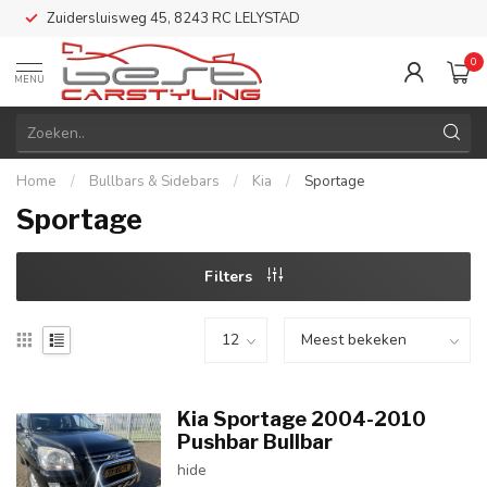
Zuidersluisweg 45, 8243 RC LELYSTAD
0
MENU
Home
/
Bullbars & Sidebars
/
Kia
/
Sportage
Sportage
Filters
Kia Sportage 2004-2010
Pushbar Bullbar
hide