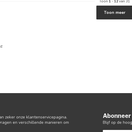
Toon
1
-
12
van 31
Toon meer
nz
Abonneer 
an zeker onze klantenservicepagina.
Blijf op de hoo
 vragen en verschillende manieren om