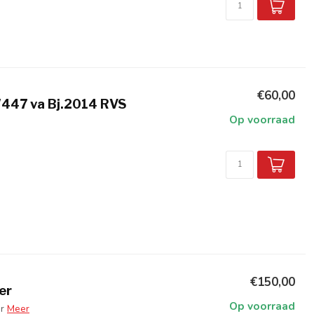
€60,00
 W447 va Bj.2014 RVS
Op voorraad
€150,00
er
Op voorraad
r
Meer