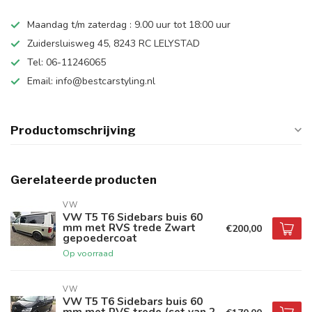
Maandag t/m zaterdag : 9.00 uur tot 18:00 uur
Zuidersluisweg 45, 8243 RC LELYSTAD
Tel: 06-11246065
Email:
info@bestcarstyling.nl
Productomschrijving
Gerelateerde producten
VW
VW T5 T6 Sidebars buis 60
mm met RVS trede Zwart
€200,00
gepoedercoat
Op voorraad
VW
VW T5 T6 Sidebars buis 60
mm met RVS trede (set van 2