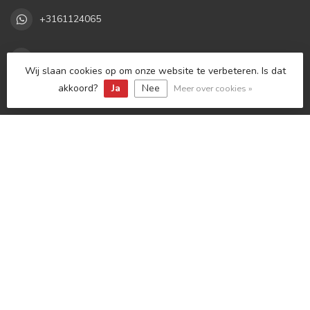
+3161124065
info@bestcarstyling.nl
Wij slaan cookies op om onze website te verbeteren. Is dat
akkoord?
Ja
Nee
Meer over cookies »
Categorieën
Informatie
Mijn account
€