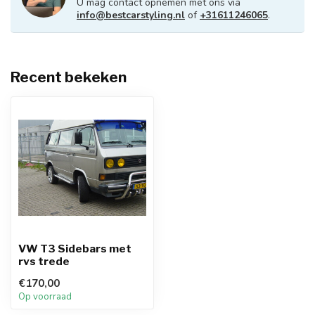
U mag contact opnemen met ons via
info@bestcarstyling.nl
of
+31611246065
.
Recent bekeken
VW T3 Sidebars met
rvs trede
€170,00
Op voorraad