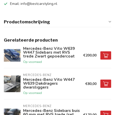
Email:
info@bestcarstyling.nl
Productomschrijving
Gerelateerde producten
Mercedes-Benz Vito W639
W447 Sidebars met RVS
€200,00
trede Zwart gepoedercoat
Op voorraad
MERCEDES-BENZ
Mercedes-Benz Vito W447
W639 Dakdragers
€80,00
dwarsliggers
Op voorraad
MERCEDES-BENZ
Mercedes-Benz Sidebars buis
60 mm met RVS trede (set
€170,00