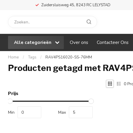
Zuidersluisweg 45, 8243 RC LELYSTAD
Alle categorieën
Over ons
Contacteer Ons
Home
/
Tags
/
RAV4PS16020-SS-76MM
Producten getagd met RAV4
0
Pro
Prijs
Min
Max