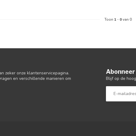
Toon
1
-
0
van 0
Abonneer 
an zeker onze klantenservicepagina.
Blijf op de hoo
 vragen en verschillende manieren om