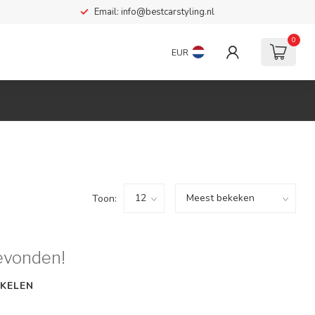
Email:
info@bestcarstyling.nl
0
EUR
Toon:
evonden!
KELEN