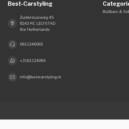
Best-Carstyling
Categori
Bullbars & Si
Zuidersluisweg 45
8243 RC LELYSTAD
the Netherlands
0611246065
+3161124065
info@bestcarstyling.nl