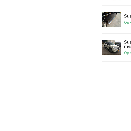
Suz
Op 
Suz
me
Op 