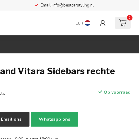
Email:
info@bestcarstyling.nl
0
EUR
and Vitara Sidebars rechte
Op voorraad
 btw
Email ons
Whatsapp ons