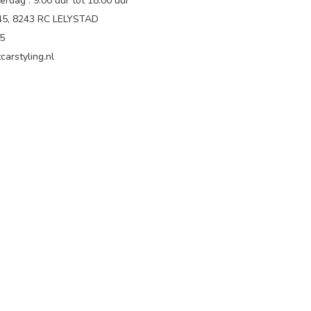
rdag : 9.00 uur tot 18:00 uur
 45, 8243 RC LELYSTAD
65
carstyling.nl