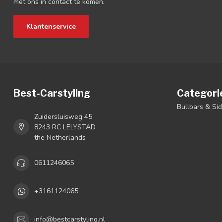
met ons in contact te komen.
Klantenservice
Best-Carstyling
Categori
Bullbars & Si
Zuidersluisweg 45
8243 RC LELYSTAD
the Netherlands
0611246065
+3161124065
info@bestcarstyling.nl