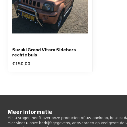
Suzuki Grand Vitara Sidebars
rechte buis
€150,00
Meer informatie
Als u vragen heeft over onze producten of uw aankoop, bezoek d
Hier vindt u onze bedrijfsgegevens, antwoorden op veelgestelde