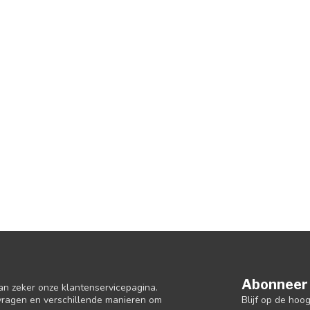
Abonneer 
an zeker onze klantenservicepagina.
Blijf op de hoo
 vragen en verschillende manieren om