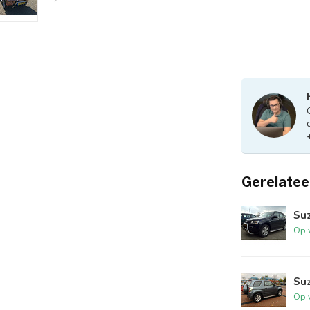
Gerelatee
Suz
Op 
Suz
Op 