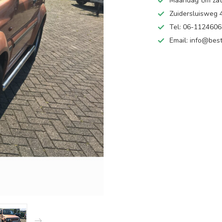
Maandag t/m zate
Zuidersluisweg
Tel: 06-112460
Email:
info@best