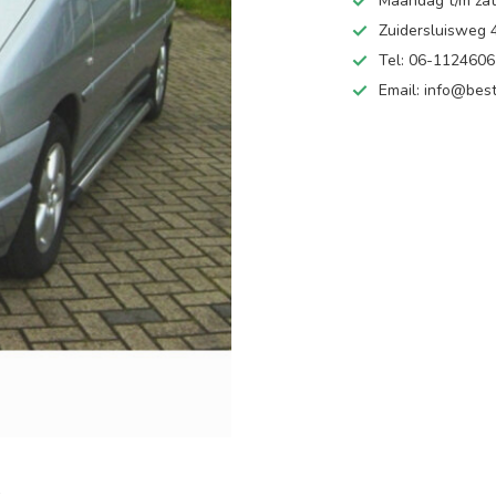
Maandag t/m zate
Zuidersluisweg
Tel: 06-112460
Email:
info@best