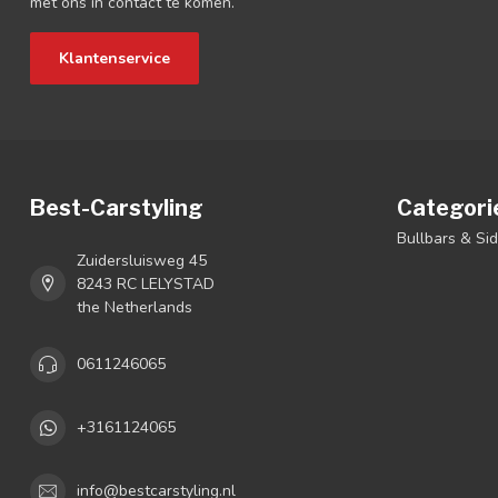
met ons in contact te komen.
Klantenservice
Best-Carstyling
Categori
Bullbars & Si
Zuidersluisweg 45
8243 RC LELYSTAD
the Netherlands
0611246065
+3161124065
info@bestcarstyling.nl