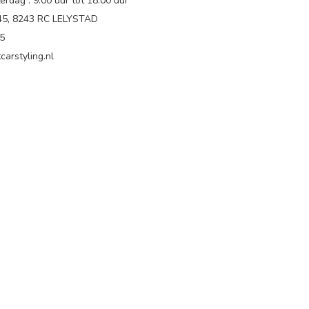
rdag : 9.00 uur tot 18:00 uur
 45, 8243 RC LELYSTAD
65
carstyling.nl