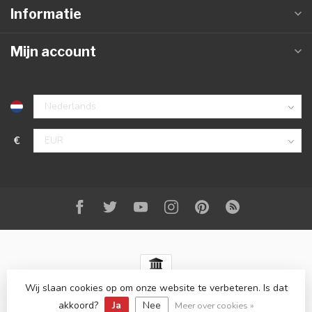
Informatie
Mijn account
€
Wij slaan cookies op om onze website te verbeteren. Is dat
© Copyright 2026 Best-Carstyling
- Powered by
Lightspeed
-
Lightspeed design
by
Dyvelopment
akkoord?
Ja
Nee
Meer over cookies »