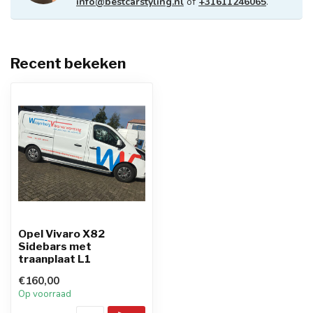
info@bestcarstyling.nl
of
+31611246065
.
Recent bekeken
Opel Vivaro X82
Sidebars met
traanplaat L1
€160,00
Op voorraad