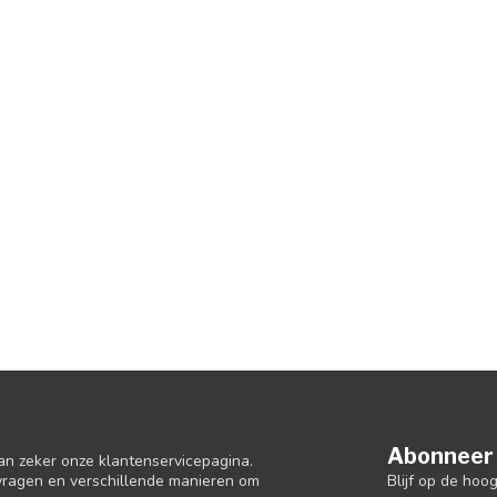
Abonneer 
an zeker onze klantenservicepagina.
Blijf op de hoo
 vragen en verschillende manieren om