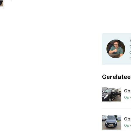
Gerelatee
Ope
Op 
Op
Op 