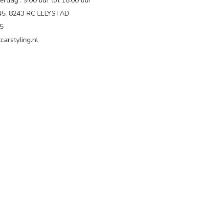
rdag : 9.00 uur tot 18:00 uur
 45, 8243 RC LELYSTAD
65
carstyling.nl