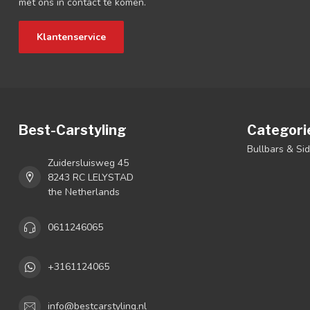
met ons in contact te komen.
Klantenservice
Best-Carstyling
Categori
Bullbars & Si
Zuidersluisweg 45
8243 RC LELYSTAD
the Netherlands
0611246065
+3161124065
info@bestcarstyling.nl