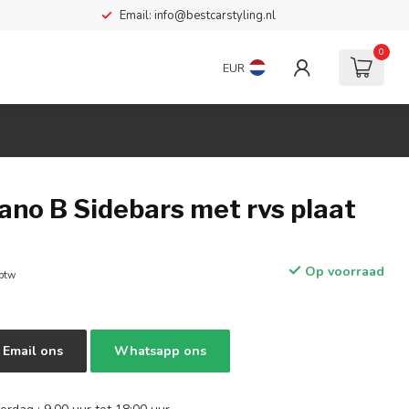
Email:
info@bestcarstyling.nl
0
EUR
ano B Sidebars met rvs plaat
Op voorraad
 btw
Email ons
Whatsapp ons