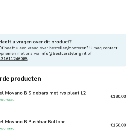
Heeft u vragen over dit product?
Of heeft u een vraag over bestellen/monteren? U mag contact
opnemen met ons via
info@bestcarstyling.nl
of
+31611246065
.
rde producten
l Movano B Sidebars met rvs plaat L2
€180,00
voorraad
el Movano B Pushbar Bullbar
€150,00
voorraad