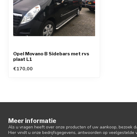
Opel Movano B Sidebars met rvs
plaat L1
€170,00
Meer informatie
Als u vragen heeft over onze producten of uw aankoop, bezoek d
Hier vindt u onze bedrijfsgegevens, antwoorden op veelgestelde