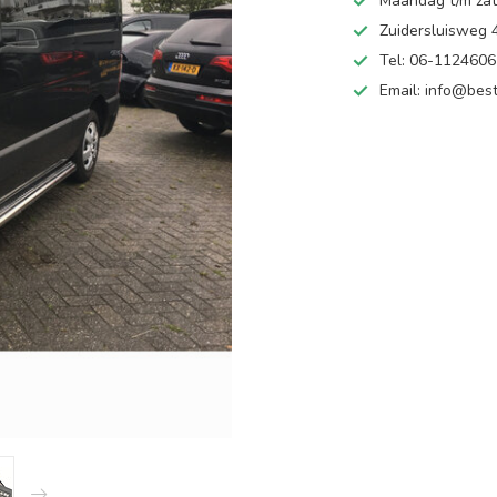
Maandag t/m zate
Zuidersluisweg
Tel: 06-112460
Email:
info@best