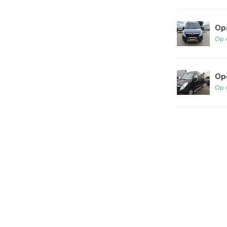
Op
Op 
Ope
Op 