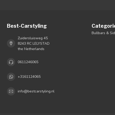
Best-Carstyling
Categori
Bullbars & Si
Zuidersluisweg 45
8243 RC LELYSTAD
the Netherlands
0611246065
+3161124065
info@bestcarstyling.nl