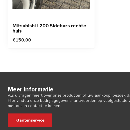
Mitsubishi L200 Sidebars rechte
buis
€150,00
Meer informatie
Als u vragen heeft over onze producten of uw aankoop, bezoek d
Hier vindt u onze bedrijfsgegevens, antwoorden op veelgestelde
met ons in contact te komen.
Klantenservice