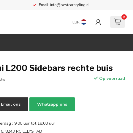
Email:
info@bestcarstyling.nl
0
EUR
i L200 Sidebars rechte buis
Op voorraad
 btw
Email ons
Whatsapp ons
rdag : 9.00 uur tot 18:00 uur
 45, 8243 RC LELYSTAD