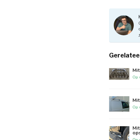
Gerelatee
Mit
Op 
Mit
Op 
Mit
op
Op 