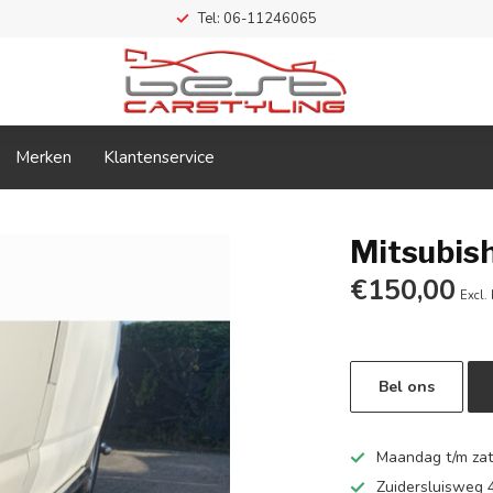
Tel: 06-11246065
Merken
Klantenservice
Mitsubish
€150,00
Excl.
Bel ons
Maandag t/m zate
Zuidersluisweg