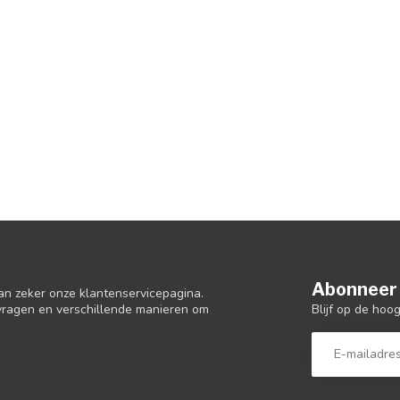
Abonneer 
an zeker onze klantenservicepagina.
Blijf op de hoo
 vragen en verschillende manieren om