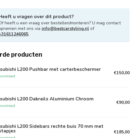
Heeft u vragen over dit product?
Of heeft u een vraag over bestellen/monteren? U mag contact
opnemen met ons via
info@bestcarstyling.nl
of
+31611246065
.
rde producten
subishi L200 Pushbar met carterbeschermer
€150,00
voorraad
subishi L200 Dakrails Aluminium Chroom
€90,00
voorraad
subishi L200 Sidebars rechte buis 70 mm met
stapjes
€185,00
voorraad