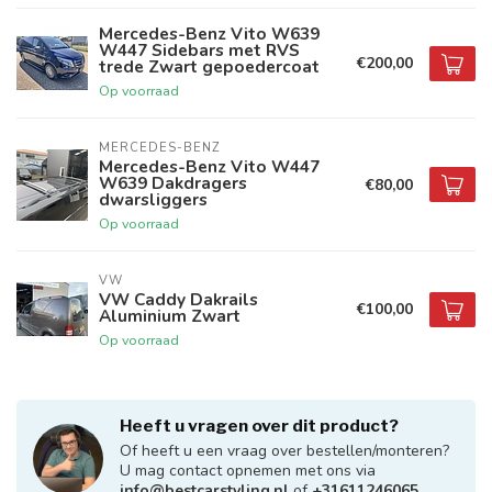
Mercedes-Benz Vito W639
W447 Sidebars met RVS
€200,00
trede Zwart gepoedercoat
Op voorraad
MERCEDES-BENZ
Mercedes-Benz Vito W447
W639 Dakdragers
€80,00
dwarsliggers
Op voorraad
VW
VW Caddy Dakrails
€100,00
Aluminium Zwart
Op voorraad
Heeft u vragen over dit product?
Of heeft u een vraag over bestellen/monteren?
U mag contact opnemen met ons via
info@bestcarstyling.nl
of
+31611246065
.