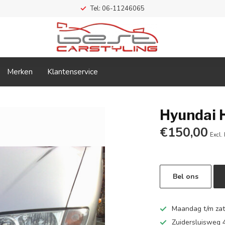
Tel: 06-11246065
Merken
Klantenservice
Hyundai 
€150,00
Excl.
Bel ons
Maandag t/m zate
Zuidersluisweg