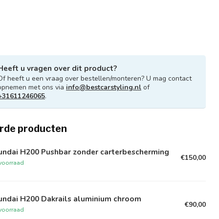
Heeft u vragen over dit product?
Of heeft u een vraag over bestellen/monteren? U mag contact
opnemen met ons via
info@bestcarstyling.nl
of
+31611246065
.
rde producten
undai H200 Pushbar zonder carterbescherming
€150,00
voorraad
undai H200 Dakrails aluminium chroom
€90,00
voorraad