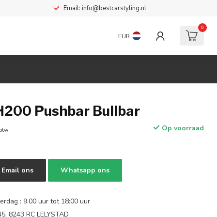
Email:
info@bestcarstyling.nl
0
EUR
H200 Pushbar Bullbar
Op voorraad
 btw
Email ons
Whatsapp ons
rdag : 9.00 uur tot 18:00 uur
 45, 8243 RC LELYSTAD