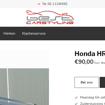
Tel: 06-11246065
Merken
Klantenservice
Honda HR
€90,00
Excl. bt
Bel ons
Maandag t/m zate
Zuidersluisweg