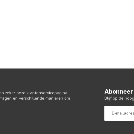
Abonneer 
an zeker onze klantenservicepagina.
Blijf op de hoo
 vragen en verschillende manieren om