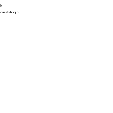
65
carstyling.nl