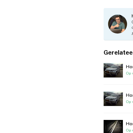
Gerelatee
Ho
Op 
Ho
Op 
Ho
Op 