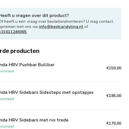
Heeft u vragen over dit product?
Of heeft u een vraag over bestellen/monteren? U mag contact
opnemen met ons via
info@bestcarstyling.nl
of
+31611246065
.
rde producten
nda HRV Pushbar Bullbar
€150,00
voorraad
nda HRV Sidebars Sidesteps met opstapjes
€185,00
voorraad
nda HRV Sidebars met rvs trede
€170,00
voorraad