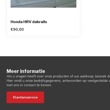
Honda HRV dakrails
€90,00
Meer informatie
Als u vragen heeft over onze producten of uw aankoop, bezoek d
Hier vindt u onze bedrijfsgegevens, antwoorden op veelgestelde
met ons in contact te komen.
Klantenservice