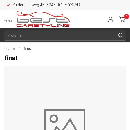
Zuidersluisweg 45, 8243 RC LELYSTAD
0
MENU
Home
/
final
final