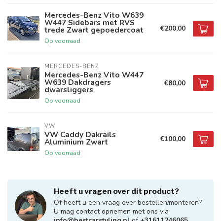
Mercedes-Benz Vito W639
W447 Sidebars met RVS
€200,00
trede Zwart gepoedercoat
Op voorraad
MERCEDES-BENZ
Mercedes-Benz Vito W447
W639 Dakdragers
€80,00
dwarsliggers
Op voorraad
VW
VW Caddy Dakrails
€100,00
Aluminium Zwart
Op voorraad
Heeft u vragen over dit product?
Of heeft u een vraag over bestellen/monteren?
U mag contact opnemen met ons via
info@bestcarstyling.nl
of
+31611246065
.